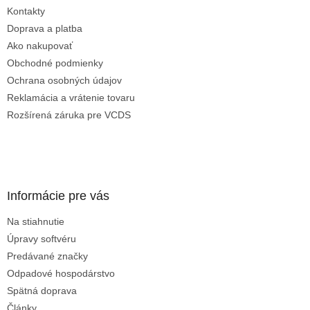
t
Odoslať
Kontakty
i
Powered by chaterimo
e
Doprava a platba
Ako nakupovať
Obchodné podmienky
Ochrana osobných údajov
Reklamácia a vrátenie tovaru
Rozšírená záruka pre VCDS
Informácie pre vás
Na stiahnutie
Úpravy softvéru
Predávané značky
Odpadové hospodárstvo
Spätná doprava
Články