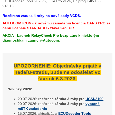
ECUDecoder Tools 2026/6, Julie Pro v124, Uniprog T48/T56
v13.16
Rozšírená záruka 4 roky na nové sady VCDS.
AUTOCOM ICON - k novému zariadeniu licencia CARS PRO za
cenu licencie STANDARD - zľava 245EUR.
AKCIA - Launch RelayCheck Pro bezplatne k niektorým
diagnostikám Launch+Autocom.
UPOZORNENIE: Objednávky prijaté v
nedeľu-stredu, budeme odosielať vo
štvrtok 6.8.2026.
Novinky 2026:
20.07.2026: rozšírená
záruka 3 roky
pre
UCSI-2100
20.07.2026: rozšírená
záruka 3 roky
pre
vybrané
mSTK zariadenia
15.07.2026: aktualizácia
ECUDecoder Tools