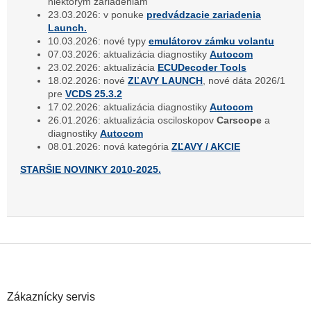
niektorým zariadeniam
23.03.2026: v ponuke
predvádzacie zariadenia
Launch.
10.03.2026: nové typy
emulátorov zámku volantu
07.03.2026: aktualizácia diagnostiky
Autocom
23.02.2026: aktualizácia
ECUDecoder Tools
18.02.2026: nové
ZĽAVY LAUNCH
, nové dáta 2026/1
pre
VCDS 25.3.2
17.02.2026: aktualizácia diagnostiky
Autocom
26.01.2026: aktualizácia osciloskopov
Carscope
a
diagnostiky
Autocom
08.01.2026: nová kategória
ZĽAVY / AKCIE
STARŠIE NOVINKY 2010-2025.
Z
á
p
ä
Zákaznícky servis