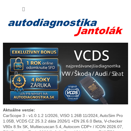
Prejsť
Virtuálny AI asistent
NÁKU
na
obsah
Váš poradca pri nákupe
KOŠÍK
Predchádzajúce
Nasl
Aktuálne verzie:
CarScope 3 - v1.0.1.2 1/2026, VISO 1.26B 11/2024, AutoSim Pro
1.05B, VCDS CZ 25.3.2 dáta 2026/1 +EN 26.6.0 Beta, V-checker
V80x 8.9x SK, Multiecuscan 5.4, Autocom CDP+ / ICON 2026.07,