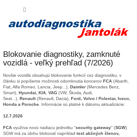
Prejsť
Virtuálny AI asistent
NÁKU
na
obsah
Váš poradca pri nákupe
KOŠÍK
Blokovanie diagnostiky, zamknuté
vozidlá - veľký prehľad (7/2026)
Novšie vozidlá obsahujú blokovanie funkcií cez diagnostiku, v
článku si popíšeme možnosti odomknutia koncerov
FCA
(Abarth,
Fiat, Alfa Romeo, Lancia, Jeep...),
Daimler
(Mercedes Benz,
Smart),
Hyundai, KIA
,
VAG
(VW, Škoda, Audi,
Seat...),
Renault
(Renault, Dacia),
Ford, Volvo / Polestar,
Iveco,
Honda a Porsche
. Informácie sú platné k dátumu aktualizácie:
12.7.2026
FCA
využíva novú riadiacu jednotku
"
security gateway
" (
SGW
).
SGW má za úlohu blokovať napríklad
test akčných členov,