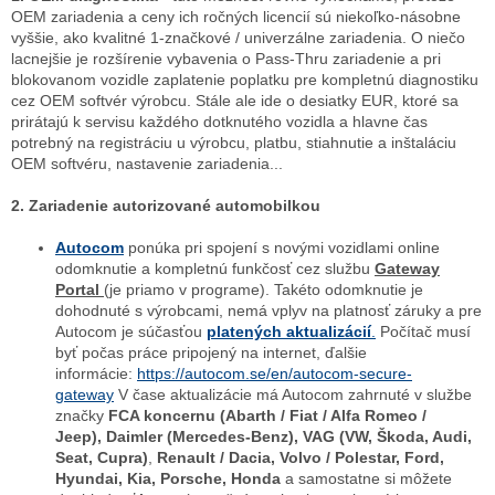
OEM zariadenia a ceny ich ročných licencií sú niekoľko-násobne
vyššie, ako kvalitné 1-značkové / univerzálne zariadenia. O niečo
lacnejšie je rozšírenie vybavenia o Pass-Thru zariadenie a pri
blokovanom vozidle zaplatenie poplatku pre kompletnú diagnostiku
cez OEM softvér výrobcu. Stále ale ide o desiatky EUR, ktoré sa
prirátajú k servisu každého dotknutého vozidla a hlavne čas
potrebný na registráciu u výrobcu, platbu, stiahnutie a inštaláciu
OEM softvéru, nastavenie zariadenia...
2. Zariadenie autorizované automobilkou
Autocom
ponúka pri spojení s novými vozidlami online
odomknutie a kompletnú funkčosť cez službu
Gateway
Portal
(je priamo v programe). Takéto odomknutie je
dohodnuté s výrobcami, nemá vplyv na platnosť záruky a pre
Autocom je súčasťou
platených aktualizácií
.
Počítač musí
byť počas práce pripojený na internet, ďalšie
informácie:
https://autocom.se/en/autocom-secure-
gateway
V čase aktualizácie má Autocom zahrnuté v službe
značky
FCA koncernu (Abarth / Fiat / Alfa Romeo /
Jeep), Daimler (Mercedes-Benz), VAG (VW, Škoda, Audi,
Seat, Cupra)
,
Renault / Dacia, Volvo / Polestar, Ford,
Hyundai, Kia, Porsche, Honda
a samostatne si môžete