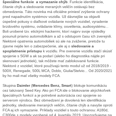
špeciálne funkcie a vymazanie chýb
. Funkcie identifikácia,
čítanie chýb a sledovanie meraných veličín ostávajú bez
obmedzenia. Táto novinka má oficiálne priniesť zvýšenie ochrany
pred napadnutím systémov vozidla. Už dávnejšie sa objavili
úspešné pokusy o diaľkové ovládanie nových vozidiel, vyradenie
brzdového systému, ovládanie klímy, osvetlenia, audiosystému...
Boli urobené tzv. etickými hackermi, ktorí najprv svoje výsledky
posunuli priamo automobilkám a až s odstupom času ich zverejnili.
Niektoré opatrenia automobiliek sú ale na zváženie, pretože tu
zjavne nejde len o zabezpečenie, ale aj o
sledovanie a
spoplatnenie prístupu
k vozidlu. Pre overenie vozidla stačí skúsiť
spojenie s SGW a ak sa podarí (alebo ho diagnostika nájde pri
skenovaní jednotiek), tak môžete mať zablokované funkcie.
Niektoré z vozidiel, ktoré používajú tento modul už od 2018/2019 -
500X, Renegade, 500L MCA, Doblo, Giulia/Stelvio... Od 2020/2021
by ho mali mať všetky modely FCA.
Skupina
Daimler
(
Mercedes Benz, Smart
) blokuje komunikáciu
cez takzvaný Seed Key. Ako pri FCA ide o blokovanie akýchkoľvek
špeciálnych funkcií a je potrebné autorizácia cez spojenie so
serverom výrobcu. Bez obmedzení je dovolená len identifikácia
jednotky, sledovanie meraných veličín, čítanie chýb a navyše oproti
FCA aj ich vymazanie. Príklady vozidiel s touto ochranou: A180d,
C300de + modely vyrobené od 4. kvartálu 2019. Upozorňujeme na