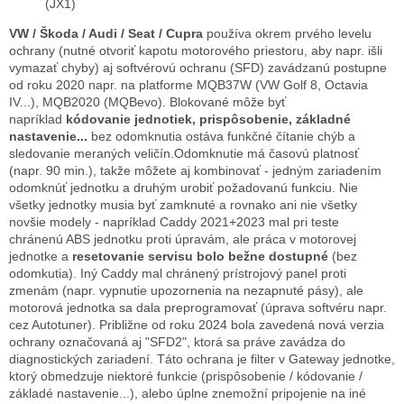
(JX1)
VW / Škoda / Audi / Seat / Cupra
používa okrem prvého levelu
ochrany (nutné otvoriť kapotu motorového priestoru, aby napr. išli
vymazať chyby) aj softvérovú ochranu (SFD) zavádzanú postupne
od roku 2020 napr. na platforme MQB37W (VW Golf 8, Octavia
IV...), MQB2020 (MQBevo). Blokované môže byť
napríklad
kódovanie jednotiek, prispôsobenie, základné
nastavenie...
bez odomknutia ostáva funkčné čítanie chýb a
sledovanie meraných veličín.Odomknutie má časovú platnosť
(napr. 90 min.), takže môžete aj kombinovať - jedným zariadením
odomknúť jednotku a druhým urobiť požadovanú funkciu. Nie
všetky jednotky musia byť zamknuté a rovnako ani nie všetky
novšie modely - napríklad Caddy 2021+2023 mal pri teste
chránenú ABS jednotku proti úpravám, ale práca v motorovej
jednotke a
resetovanie servisu bolo bežne dostupné
(bez
odomkutia). Iný Caddy mal chránený prístrojový panel proti
zmenám (napr. vypnutie upozornenia na nezapnuté pásy), ale
motorová jednotka sa dala preprogramovať (úprava softvéru napr.
cez Autotuner). Približne od roku 2024 bola zavedená nová verzia
ochrany označovaná aj "SFD2", ktorá sa práve zavádza do
diagnostických zariadení. Táto ochrana je filter v Gateway jednotke,
ktorý obmedzuje niektoré funkcie (prispôsobenie / kódovanie /
základé nastavenie...), alebo úplne znemožní pripojenie na iné