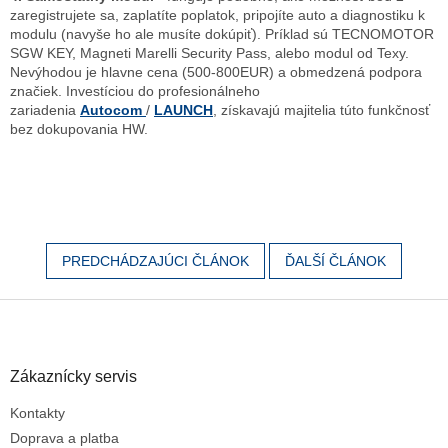
zaregistrujete sa, zaplatíte poplatok, pripojíte auto a diagnostiku k
modulu (navyše ho ale musíte dokúpiť). Príklad sú TECNOMOTOR
SGW KEY, Magneti Marelli Security Pass, alebo modul od Texy.
Nevýhodou je hlavne cena (500-800EUR) a obmedzená podpora
značiek. Investíciou do profesionálneho
zariadenia
Autocom
/
LAUNCH
, získavajú majitelia túto funkčnosť
bez dokupovania HW.
PREDCHÁDZAJÚCI ČLÁNOK
ĎALŠÍ ČLÁNOK
Z
á
p
ä
Zákaznícky servis
t
Kontakty
i
e
Doprava a platba