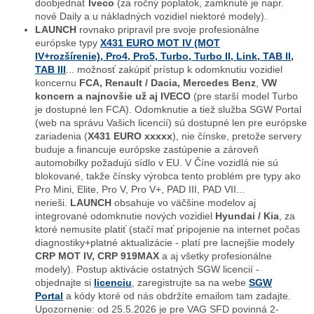
doobjednať
Iveco
(za ročný poplatok, zamknuté je napr.
nové Daily a u nákladných vozidiel niektoré modely).
LAUNCH
rovnako pripravil pre svoje profesionálne
európske typy
X431 EURO MOT IV (MOT
IV+rozšírenie), Pro4, Pro5, Turbo, Turbo II, Link, TAB II,
TAB III
... možnosť zakúpiť prístup k odomknutiu vozidiel
koncernu
FCA, Renault / Dacia, Mercedes Benz
,
VW
koncern a najnovšie už aj IVECO
(pre starší model Turbo
je dostupné len FCA). Odomknutie a tiež služba SGW Portal
(web na správu Vašich licencií) sú dostupné len pre európske
zariadenia (
X431 EURO xxxxx
), nie čínske, pretože servery
buduje a financuje európske zastúpenie a zároveň
automobilky požadujú sídlo v EU. V Číne vozidlá nie sú
blokované, takže čínsky výrobca tento problém pre typy ako
Pro Mini, Elite, Pro V, Pro V+, PAD III, PAD VII...
nerieši.
LAUNCH
obsahuje vo väčšine modelov aj
integrované odomknutie nových vozidiel
Hyundai / Kia
, za
ktoré nemusíte platiť (stačí mať pripojenie na internet počas
diagnostiky+platné aktualizácie - platí pre lacnejšie modely
CRP MOT IV, CRP 919MAX
a aj všetky profesionálne
modely). Postup aktivácie ostatných SGW licencií -
objednajte si
licenciu
, zaregistrujte sa na webe
SGW
Portal
a kódy ktoré od nás obdržíte emailom tam zadajte.
Upozornenie: od 25.5.2026 je pre VAG SFD povinná 2-