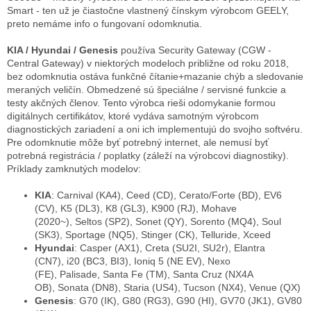
Smart - ten už je čiastočne vlastnený čínskym výrobcom GEELY,
preto nemáme info o fungovaní odomknutia.
KIA / Hyundai / Genesis
používa Security Gateway (CGW -
Central Gateway) v niektorých modeloch približne od roku 2018,
bez odomknutia ostáva funkčné čítanie+mazanie chýb a sledovanie
meraných veličín. Obmedzené sú špeciálne / servisné funkcie a
testy akčných členov. Tento výrobca rieši odomykanie formou
digitálnych certifikátov, ktoré vydáva samotným výrobcom
diagnostických zariadení a oni ich implementujú do svojho softvéru.
Pre odomknutie môže byť potrebný internet, ale nemusí byť
potrebná registrácia / poplatky (záleží na výrobcovi diagnostiky).
Príklady zamknutých modelov:
KIA
: Carnival (KA4), Ceed (CD), Cerato/Forte (BD), EV6
(CV), K5 (DL3), K8 (GL3), K900 (RJ), Mohave
(2020~), Seltos (SP2), Sonet (QY), Sorento (MQ4), Soul
(SK3), Sportage (NQ5), Stinger (CK), Telluride, Xceed
Hyundai
: Casper (AX1), Creta (SU2I, SU2r), Elantra
(CN7), i20 (BC3, BI3), Ioniq 5 (NE EV), Nexo
(FE), Palisade, Santa Fe (TM), Santa Cruz (NX4A
OB), Sonata (DN8), Staria (US4), Tucson (NX4), Venue (QX)
Genesis
: G70 (IK), G80 (RG3), G90 (HI), GV70 (JK1), GV80