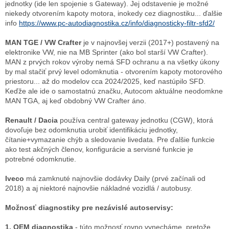
jednotky (ide len spojenie s Gateway). Jej odstavenie je možné
niekedy otvorením kapoty motora, inokedy cez diagnostiku... ďalšie
info
https://www.pc-autodiagnostika.cz/info/diagnosticky-filtr-sfd2/
MAN TGE
/ VW Crafter
je v najnovšej verzii (2017+) postavený na
elektronike VW, nie na MB Sprinter (ako bol starší VW Crafter).
MAN z prvých rokov výroby nemá SFD ochranu a na všetky úkony
by mal stačiť prvý level odomknutia - otvorením kapoty motorového
priestoru... až do modelov cca 2024/2025, keď nastúpilo SFD.
Keďže ale ide o samostatnú značku, Autocom aktuálne neodomkne
MAN TGA, aj keď obdobný VW Crafter áno.
Renault / Dacia
používa central gateway jednotku (CGW), ktorá
dovoľuje bez odomknutia urobiť identifikáciu jednotky,
čítanie+vymazanie chýb a sledovanie livedata. Pre ďalšie funkcie
ako test akčných členov, konfigurácie a servisné funkcie je
potrebné odomknutie.
Iveco
má zamknuté najnovšie dodávky Daily (prvé začínali od
2018) a aj niektoré najnovšie nákladné vozidlá / autobusy.
Možnosť diagnostiky pre nezávislé autoservisy:
1. OEM diagnostika
- túto možnosť rovno vynecháme, pretože