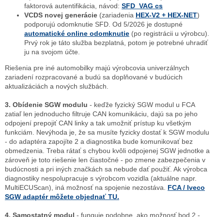
faktorová autentifikácia, návod:
SFD_VAG cs
VCDS novej generácie
(zariadenia
HEX-V2 + HEX-NET
)
podporujú odomknutie SFD. Od 5/2026 je dostupné
automatické online odomknutie
(po registrácii u výrobcu).
Prvý rok je táto služba bezplatná, potom je potrebné uhradiť
ju na svojom účte.
Riešenia pre iné automobilky majú výrobcovia univerzálnych
zariadení rozpracované a budú sa doplňované v budúcich
aktualizáciách a nových službách.
Odoslať
3. Obídenie SGW modulu
- keďže fyzický SGW modul u FCA
Powered by chaterimo
zatiaľ len jednoducho filtruje CAN komunikáciu, dajú sa po jeho
odpojení prepojiť CAN linky a tak umožniť prístup ku všetkým
funkciám. Nevýhoda je, že sa musíte fyzicky dostať k SGW modulu
- do adaptéra zapojíte 2 a diagnostika bude komunikovať bez
obmedzenia. Treba rátať s chybou kvôli odpojenej SGW jednotke a
zároveň je toto riešenie len čiastočné - po zmene zabezpečenia v
budúcnosti a pri iných značkách sa nebude dať použiť. Ak výrobca
diagnostiky nespolupracuje s výrobcom vozidla (aktuálne napr.
MultiECUScan), iná možnosť na spojenie nezostáva.
FCA / Iveco
SGW adaptér môžete objednať TU.
4. Samostatný modul
- funguje podobne, ako možnosť bod 2 -