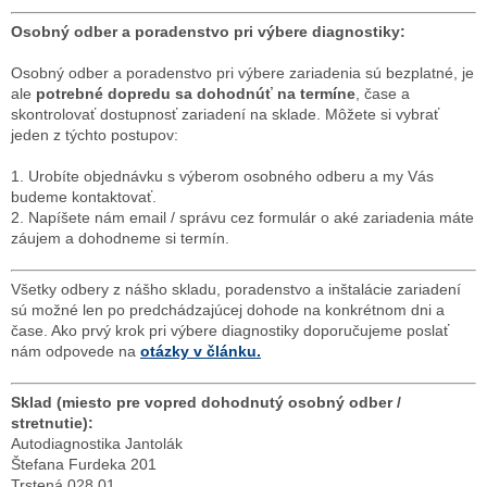
Osobný odber a poradenstvo pri výbere diagnostiky:
Osobný odber a poradenstvo pri výbere zariadenia sú bezplatné, je
ale
potrebné dopredu sa dohodnúť na termíne
, čase a
skontrolovať dostupnosť zariadení na sklade. Môžete si vybrať
jeden z týchto postupov:
1. Urobíte objednávku s výberom osobného odberu a my Vás
budeme kontaktovať.
2. Napíšete nám email / správu cez formulár o aké zariadenia máte
záujem a dohodneme si termín.
Všetky odbery z nášho skladu, poradenstvo a inštalácie zariadení
sú možné len po predchádzajúcej dohode na konkrétnom dni a
čase. Ako prvý krok pri výbere diagnostiky doporučujeme poslať
nám odpovede na
otázky v článku.
Sklad (miesto pre vopred dohodnutý osobný odber /
stretnutie):
Autodiagnostika Jantolák
Štefana Furdeka 201
Trstená 028 01