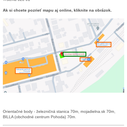
Ak si chcete pozrieť mapu aj online, kliknite na obrázok.
Orientačné body - železničná stanica 70m, mojadielna.sk 70m,
BILLA (obchodné centrum Pohoda) 70m.