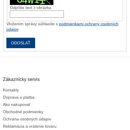
Odpíšte text z obrázka
Odoslať
Vložením správy súhlasíte s
podmienkami ochrany osobných
údajov
Powered by chaterimo
ODOSLAŤ
Z
á
p
ä
Zákaznícky servis
t
Kontakty
i
e
Doprava a platba
Ako nakupovať
Obchodné podmienky
Ochrana osobných údajov
Reklamácia a vrátenie tovaru