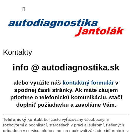
Prejsť
Virtuálny AI asistent
NÁKU
na
obsah
Váš poradca pri nákupe
KOŠÍK
Kontakty
info @ autodiagnostika.sk
alebo využite náš
kontaktný formulár
v
spodnej časti stránky. Ak máte záujem
prioritne o telefonickú komunikáciu, stačí
doplniť požiadavku a zavoláme Vám.
Telefonický kontakt
bol často vyťažovaný všeobecnými
rozhovormi o podnikaní, starostiach v práci aj súkromí, riešených
prípadoch v servise, alebo sme len opakovali základne informácie z