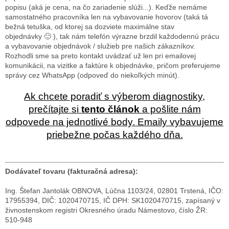
popisu (aká je cena, na čo zariadenie slúži...). Keďže nemáme
samostatného pracovníka len na vybavovanie hovorov (taká tá
bežná tetuška, od ktorej sa dozviete maximálne stav
objednávky
🙂
), tak nám telefón výrazne brzdil každodennú prácu
a vybavovanie objednávok / služieb pre našich zákazníkov.
Rozhodli sme sa preto kontakt uvádzať už len pri emailovej
komunikácii, na vizitke a faktúre k objednávke, pričom preferujeme
správy cez WhatsApp (odpoveď do niekoľkých minút).
Ak chcete poradiť s výberom diagnostiky,
prečítajte si
tento článok
a pošlite nám
odpovede na jednotlivé body. Emaily vybavujeme
priebežne počas každého dňa.
Dodávateľ tovaru (fakturačná adresa):
Ing. Štefan Jantolák OBNOVA, Lúčna 1103/24, 02801 Trstená, IČO:
17955394, DIČ: 1020470715, IČ DPH: SK1020470715, zapísaný v
živnostenskom registri Okresného úradu Námestovo, číslo ŽR:
510-948