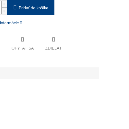
Pridať do košíka
 informácie
OPÝTAŤ SA
ZDIEĽAŤ
álny AI asistent
dca pri nákupe