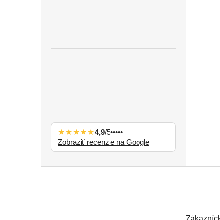
★★★★★
4,9
/5
•••••
Zobraziť recenzie na Google
Z
á
p
ä
t
Zákazníck