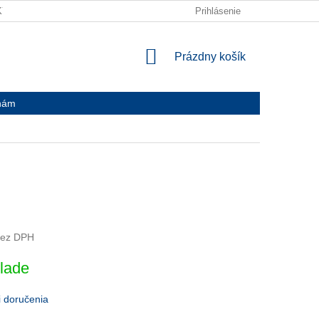
KY
ODPADOVÉ HOSPODÁRSTVO
Prihlásenie
SPÄTNÁ DOPRAVA
Č
NÁKUPNÝ
Prázdny košík
KOŠÍK
nám
bez DPH
ová
lade
 doručenia