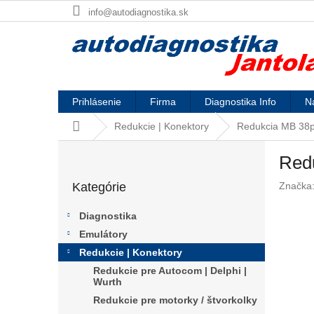
Prejsť
info@autodiagnostika.sk
na
obsah
Prihlásenie
Firma
Diagnostika Info
Na
Domov
Redukcie | Konektory
Redukcia MB 38p
B
Red
o
Preskočiť
č
Kategórie
Značka
kategórie
n
ý
Diagnostika
p
Emulátory
a
Redukcie | Konektory
n
e
Redukcie pre Autocom | Delphi |
Wurth
l
Redukcie pre motorky / štvorkolky