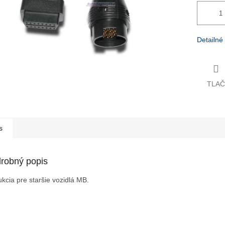
Detailné
TLAČ
Virtu
Váš pora
s
robný popis
kcia pre staršie vozidlá MB.