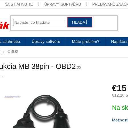
NA STIAHNUTIE
ÚPRAVY SOFTVÉRU
PREDÁVANÉ ZNAČ
HĽADAŤ
 stiahnutie
Úpravy softvéru
Máte problém?
Napíšte 
in - OBD2
ukcia MB 38pin - OBD2
22
:
-
€15
€12,20 
Jednotk
Na sk
cena:
Možnosti