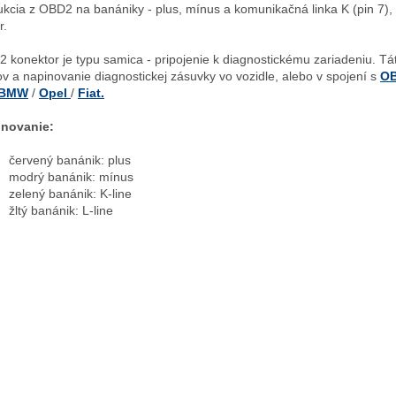
kcia z OBD2 na banániky - plus, mínus a komunikačná linka K (pin 7), p
r.
 konektor je typu samica - pripojenie k diagnostickému zariadeniu. Tát
ov a napinovanie diagnostickej zásuvky vo vozidle, alebo v spojení s
O
BMW
/
Opel
/
Fiat.
inovanie:
červený banánik: plus
modrý banánik: mínus
zelený banánik: K-line
žltý banánik: L-line