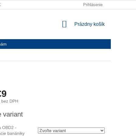
KY
ODPADOVÉ HOSPODÁRSTVO
Prihlásenie
SPÄTNÁ DOPRAVA
Č
NÁKUPNÝ
Prázdny košík
KOŠÍK
nám
€9
bez DPH
ová
 variant
a OBD2 -
cie banániky