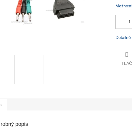
Možnosti
Detailné
TLAČ
Virtu
Váš pora
s
robný popis