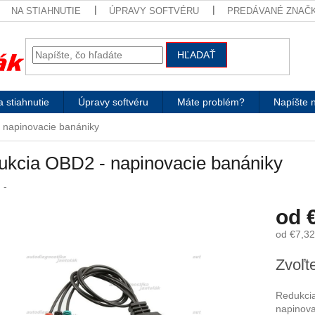
NA STIAHNUTIE
ÚPRAVY SOFTVÉRU
PREDÁVANÉ ZNAČ
HĽADAŤ
 stiahnutie
Úpravy softvéru
Máte problém?
Napíšte 
 napinovacie banániky
ukcia OBD2 - napinovacie banániky
:
-
od
od
€7,32
Jednotk
Zvoľte
cena:
Redukci
napinova