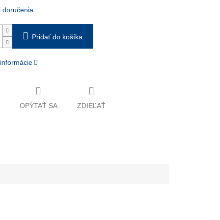
 doručenia
Pridať do košíka
 informácie
OPÝTAŤ SA
ZDIEĽAŤ
álny AI asistent
dca pri nákupe