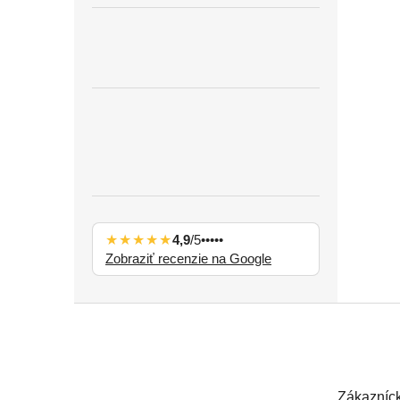
★★★★★
4,9
/5
•••••
Zobraziť recenzie na Google
Z
á
p
ä
t
Zákazníck