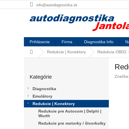
Prejsť
info@autodiagnostika.sk
na
obsah
Prihlásenie
Firma
Diagnostika Info
Na
Domov
Redukcie | Konektory
Redukcia OBD2 -
B
Red
o
Preskočiť
č
Kategórie
Značka
kategórie
n
ý
Diagnostika
p
Emulátory
a
Redukcie | Konektory
n
e
Redukcie pre Autocom | Delphi |
Wurth
l
Redukcie pre motorky / štvorkolky