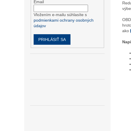
Email
Redu
výbe
Vložením e-mailu súhlasíte s
OBD2
podmienkami ochrany osobných
hrot
údajov
ako
PRIHLÁSIŤ SA
Nap