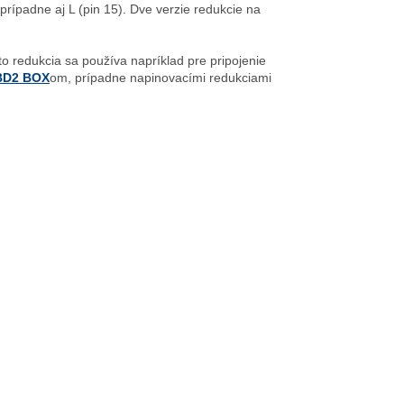
rípadne aj L (pin 15). Dve verzie redukcie na
o redukcia sa používa napríklad pre pripojenie
BD2 BOX
om, prípadne napinovacími redukciami