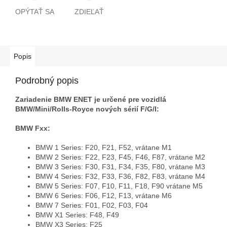
OPÝTAŤ SA
ZDIEĽAŤ
Popis
Podrobný popis
Zariadenie BMW ENET je určené pre vozidlá
BMW/Mini/Rolls-Royce nových sérií F/G/I:
BMW Fxx:
BMW 1 Series: F20, F21, F52, vrátane M1
BMW 2 Series: F22, F23, F45, F46, F87, vrátane M2
BMW 3 Series: F30, F31, F34, F35, F80, vrátane M3
BMW 4 Series: F32, F33, F36, F82, F83, vrátane M4
BMW 5 Series: F07, F10, F11, F18, F90 vrátane M5
BMW 6 Series: F06, F12, F13, vrátane M6
BMW 7 Series: F01, F02, F03, F04
BMW X1 Series: F48, F49
BMW X3 Series: F25