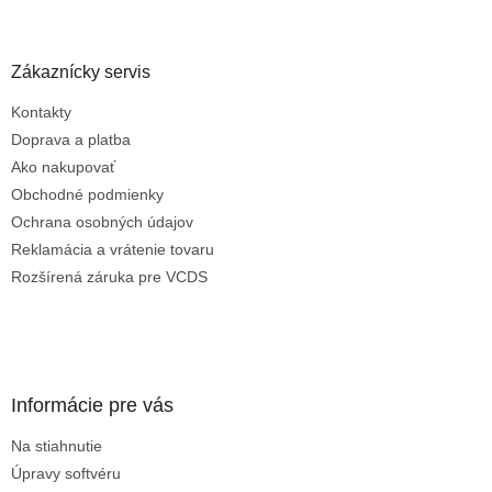
á
p
ä
Zákaznícky servis
t
Kontakty
i
e
Doprava a platba
Ako nakupovať
Obchodné podmienky
Ochrana osobných údajov
Reklamácia a vrátenie tovaru
Rozšírená záruka pre VCDS
Informácie pre vás
Na stiahnutie
Úpravy softvéru