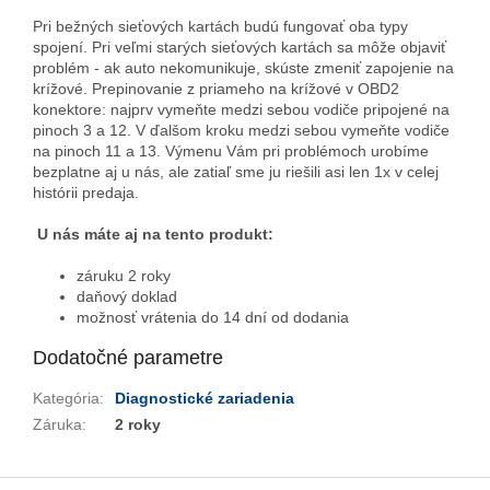
Pri bežných sieťových kartách budú fungovať oba typy
spojení. Pri veľmi starých sieťových kartách sa môže objaviť
problém - ak auto nekomunikuje, skúste zmeniť zapojenie na
krížové. Prepinovanie z priameho na krížové v OBD2
konektore: najprv vymeňte medzi sebou vodiče pripojené na
pinoch 3 a 12. V ďalšom kroku medzi sebou vymeňte vodiče
na pinoch 11 a 13. Výmenu Vám pri problémoch urobíme
bezplatne aj u nás, ale zatiaľ sme ju riešili asi len 1x v celej
histórii predaja.
U nás máte aj na tento produkt:
Odoslať
záruku 2 roky
daňový doklad
Powered by chaterimo
možnosť vrátenia do 14 dní od dodania
Dodatočné parametre
Kategória
:
Diagnostické zariadenia
Záruka
:
2 roky
Z