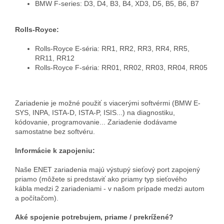
BMW F-series: D3, D4, B3, B4, XD3, D5, B5, B6, B7
Rolls-Royce:
Rolls-Royce E-séria: RR1, RR2, RR3, RR4, RR5,
RR11, RR12
Rolls-Royce F-séria: RR01, RR02, RR03, RR04, RR05
Zariadenie je možné použiť s viacerými softvérmi (BMW E-
SYS, INPA, ISTA-D, ISTA-P, ISIS...) na diagnostiku,
kódovanie, programovanie... Zariadenie dodávame
samostatne bez softvéru.
Informácie k zapojeniu:
Naše ENET zariadenia majú výstupý sieťový port zapojený
priamo (môžete si predstaviť ako priamy typ sieťového
kábla medzi 2 zariadeniami - v našom prípade medzi autom
a počítačom).
Aké spojenie potrebujem, priame / prekrížené?