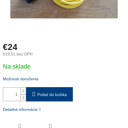
€24
€19,51 bez DPH
Jednotková
Na sklade
cena:
Možnosti doručenia
Pridať do košíka
Detailné informácie