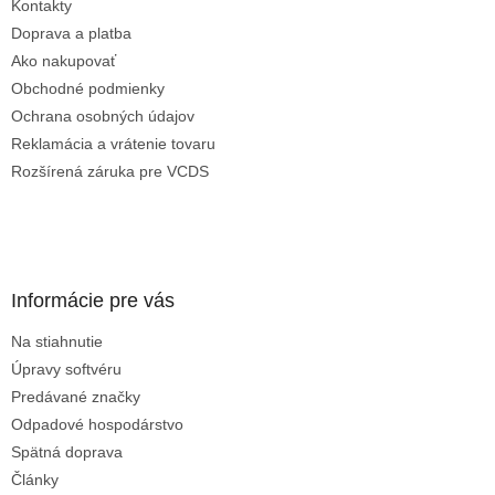
Kontakty
i
e
Doprava a platba
Ako nakupovať
Obchodné podmienky
Ochrana osobných údajov
Odoslať
Reklamácia a vrátenie tovaru
Rozšírená záruka pre VCDS
Powered by chaterimo
Informácie pre vás
Na stiahnutie
Úpravy softvéru
Predávané značky
Odpadové hospodárstvo
Spätná doprava
Články