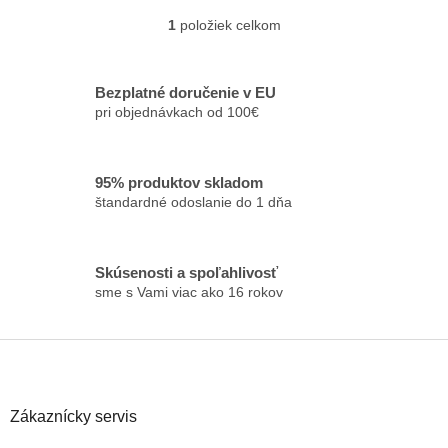
1
položiek celkom
O
v
l
á
Bezplatné doručenie v EU
d
pri objednávkach od 100€
a
c
i
95% produktov skladom
e
štandardné odoslanie do 1 dňa
p
r
v
k
Skúsenosti a spoľahlivosť
y
sme s Vami viac ako 16 rokov
v
ý
p
Z
i
á
s
p
u
ä
Zákaznícky servis
t