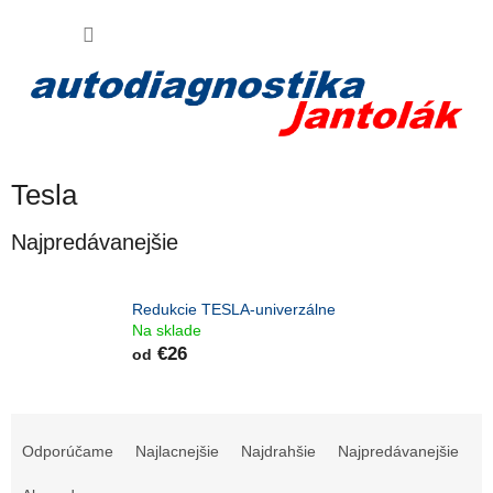
Prejsť
Virtuálny AI asistent
NÁKU
na
obsah
Váš poradca pri nákupe
KOŠÍK
Tesla
Najpredávanejšie
Redukcie TESLA-univerzálne
Na sklade
€26
od
R
a
Odporúčame
Najlacnejšie
Najdrahšie
Najpredávanejšie
d