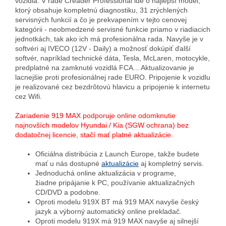
vozidlá. V rade Creader Professional ide o najlepší model,
ktorý obsahuje kompletnú diagnostiku, 31 zrýchlených
servisných funkcií a čo je prekvapením v tejto cenovej
kategórii - neobmedzené servisné funkcie priamo v riadiacich
jednotkách, tak ako ich má profesionálna rada. Navyše je v
softvéri aj IVECO (12V - Daily) a možnosť dokúpiť ďalší
softvér, napríklad technické dáta, Tesla, McLaren, motocykle,
predplatné na zamknuté vozidlá FCA... Aktualizovanie je
lacnejšie proti profesionálnej rade EURO. Pripojenie k vozidlu
je realizované cez bezdrôtovú hlavicu a pripojenie k internetu
cez Wifi.
Zariadenie 919 MAX podporuje online odomknutie
najnovších modelov Hyundai / Kia (SGW ochrana) bez
dodatočnej licencie, stačí mať platné aktualizácie.
Oficiálna distribúcia z Launch Europe, takže budete
mať u nás dostupné
aktualizácie
aj kompletný servis.
Jednoduchá online aktualizácia v programe,
žiadne pripájanie k PC, používanie aktualizačných
CD/DVD a podobne.
Oproti modelu 919X BT má 919 MAX navyše český
jazyk a výborný automatický online prekladač.
Oproti modelu 919X má 919 MAX navyše aj silnejší