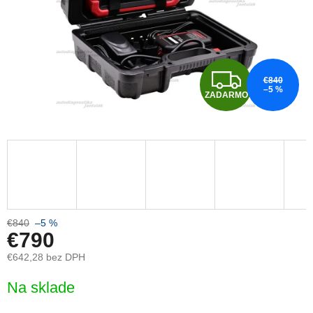
Z
€840
–5 %
ZADARMO
A
D
A
R
M
€840
–5 %
€790
O
€642,28 bez DPH
Jednotková
Na sklade
cena: