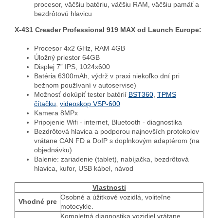
procesor, väčšiu batériu, väčšiu RAM, väčšiu pamäť a
bezdrôtovú hlavicu
X-431 Creader Professional 919 MAX od Launch Europe:
Procesor 4x2 GHz, RAM 4GB
Úložný priestor 64GB
Displej 7” IPS, 1024x600
Batéria 6300mAh, výdrž v praxi niekoľko dní pri
bežnom používaní v autoservise)
Možnosť dokúpiť tester batérií
BST360
,
TPMS
čítačku
,
videoskop VSP-600
Kamera 8MPx
Pripojenie Wifi - internet, Bluetooth - diagnostika
Bezdrôtová hlavica a podporou najnovších protokolov
vrátane CAN FD a DoIP s doplnkovým adaptérom (na
objednávku)
Balenie: zariadenie (tablet), nabíjačka, bezdrôtová
hlavica, kufor, USB kábel, návod
Vlastnosti
Osobné a úžitkové vozidlá, voliteľne
Vhodné pre
motocykle.
Kompletná diagnostika vozidiel vrátane