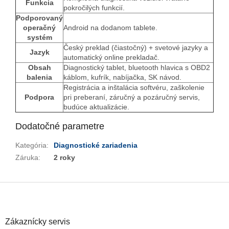
Funkcia
pokročilých funkcií.
Podporovaný
Odoslať
operačný
Android na dodanom tablete.
systém
Powered by chaterimo
Český preklad (čiastočný) + svetové jazyky a
Jazyk
automatický online prekladač.
Obsah
Diagnostický tablet, bluetooth hlavica s OBD2
balenia
káblom, kufrík, nabíjačka, SK návod.
Registrácia a inštalácia softvéru, zaškolenie
Podpora
pri preberaní, záručný a pozáručný servis,
budúce aktualizácie.
Dodatočné parametre
Kategória
:
Diagnostické zariadenia
Záruka
:
2 roky
Z
á
p
ä
Zákaznícky servis