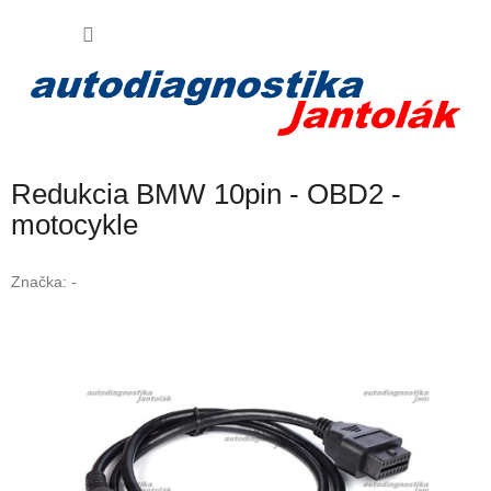
Prejsť
Virtuálny AI asistent
NÁKU
na
obsah
Váš poradca pri nákupe
KOŠÍK
Redukcia BMW 10pin - OBD2 -
motocykle
Značka:
-