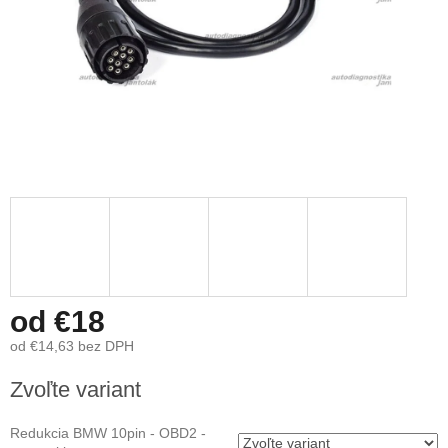
od
€18
od
€14,63
bez DPH
Jednotková
Zvoľte variant
cena:
Redukcia BMW 10pin - OBD2 -