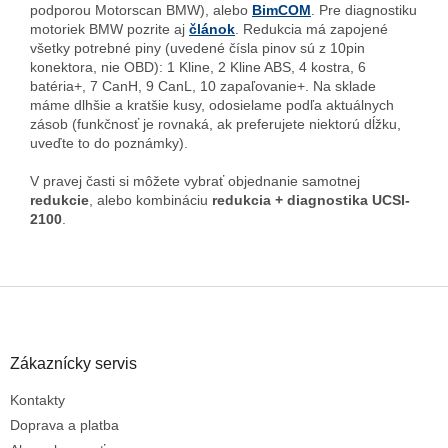
podporou Motorscan BMW), alebo
BimCOM
. Pre diagnostiku
motoriek BMW pozrite aj
článok
. Redukcia má zapojené
všetky potrebné piny (uvedené čísla pinov sú z 10pin
konektora, nie OBD): 1 Kline, 2 Kline ABS, 4 kostra, 6
batéria+, 7 CanH, 9 CanL, 10 zapaľovanie+. Na sklade
máme dlhšie a kratšie kusy, odosielame podľa aktuálnych
zásob (funkčnosť je rovnaká, ak preferujete niektorú dĺžku,
uveďte to do poznámky).
V pravej časti si môžete vybrať objednanie samotnej
redukcie
, alebo kombináciu
redukcia + diagnostika UCSI-
2100
.
Z
á
p
ä
Zákaznícky servis
t
Kontakty
i
Odoslať
e
Doprava a platba
Powered by chaterimo